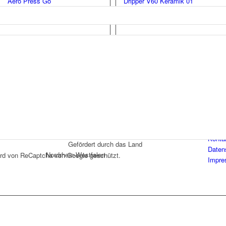
Aero Press Go
Dripper V60 Keramik 01
Aero Press
Handfilter
39,80
€
19,80
€
Mehr
Zeige Details
Mehr
Zeige Details
Konta
Gefördert durch das Land
Daten
Nordrhein-Westfalen
ird von ReCaptcha von Google geschützt.
Impr