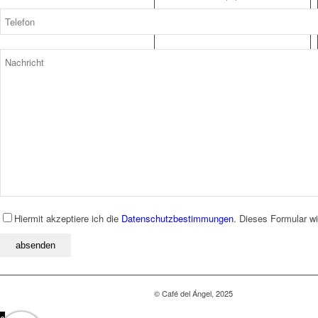
Filter für Syphon
Filter
9,80
€
Mehr
Zeige Details
Hiermit akzeptiere ich die
Datenschutzbestimmungen
. Dieses Formular w
© Café del Ángel, 2025