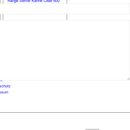
Range Server Kanne Clear 600
[02]
Kanne
28,90
€
Mehr
Zeige Details
kt
schutz
essum