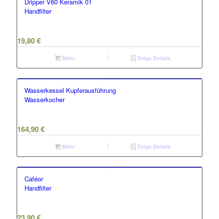
Dripper V60 Keramik 01
Handfilter
19,80
€
Mehr
Zeige Details
Wasserkessel Kupferausführung
Wasserkocher
164,90
€
Mehr
Zeige Details
Caféor
Handfilter
23,90
€