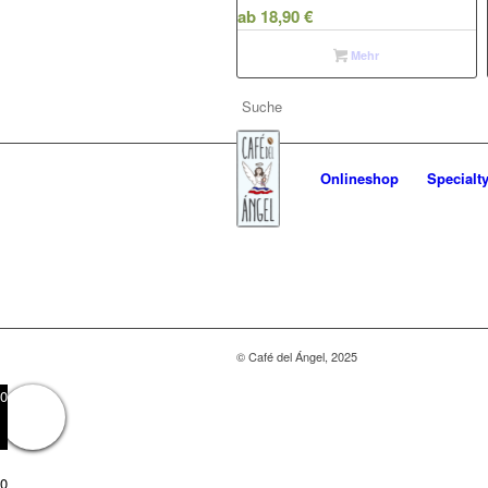
ab
18,90
€
Mehr
Onlineshop
Specialty
© Café del Ángel, 2025
0
0