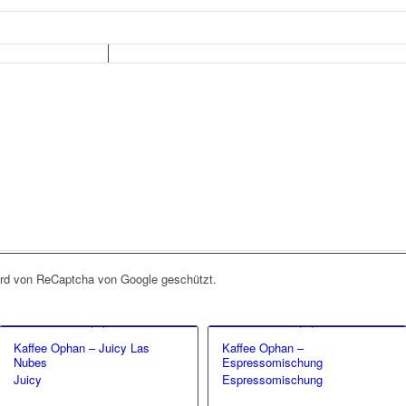
1750 m
Aufbereitung
Gewicht
Stück
In den War
ird von ReCaptcha von Google geschützt.
Kaffee Ophan – Juicy Las
Kaffee Ophan –
Nubes
Espressomischung
Juicy
Espressomischung