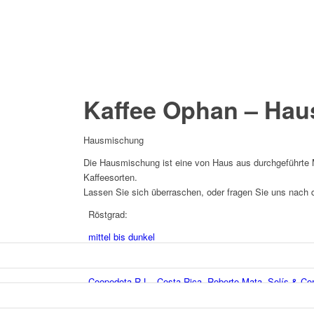
Kaffee Ophan – Ha
Hausmischung
Die Hausmischung ist eine von Haus aus durchgeführte
Kaffeesorten.
Lassen Sie sich überraschen, oder fragen Sie uns nach
Röstgrad:
mittel bis dunkel
Produzent:
Coopedota R.L., Costa Rica
,
Roberto Mata
,
Solís & Co
Anbauhöhe: